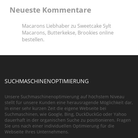
Neueste Kommentare
Macarons Liebhaber
zu
Sweetcake Sylt
Macarons, Butterkekse, Brookies online
bestellen.
SUCHMASCHINENOPTIMIERUNG
Unsere Suchmaschinenoptimierung auf höchstem Niveau
stellt für unsere Kunden eine herausragende Möglichkeit dar,
in einer sehr kurzen Zeit die eigene Webseite bei
Suchmaschinen, wie Google, Bing, DuckDuckGo oder Yahoo
dauerhaft in der organischen Suche zu positionieren. Fragen
Sie uns nach einer individuellen Optimierung für die
Webseite Ihres Unternehmens.