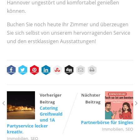
Hannover ungestört und komfortabel genießen
können.
Buchen Sie noch heute Ihr Zimmer und überzeugen
Sie sich selbst von unserem hervorragenden Service
und den erstklassigen Ausstattungen!
Vorheriger
Nächster
Beitrag
Beitrag
Catering
Greifswald
und 1A
Partnerbörse für Singles
Partyservice lecker
,
Immobilien
SEO
kreativ.
,
Immobilien
SEO