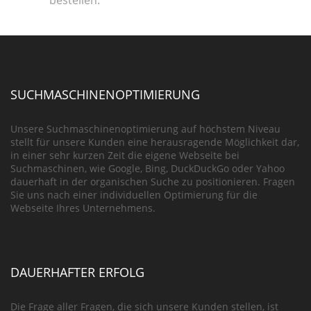
bestellen.
SUCHMASCHINENOPTIMIERUNG
Unsere Suchmaschinenoptimierung auf höchstem Niveau
stellt für unsere Kunden eine herausragende Möglichkeit dar,
in einer sehr kurzen Zeit die eigene Webseite bei
Suchmaschinen, wie Google, Bing, DuckDuckGo oder Yahoo
dauerhaft in der organischen Suche zu positionieren. Fragen
Sie uns nach einer individuellen Optimierung für die
Webseite Ihres Unternehmens.
DAUERHAFTER ERFOLG
Die Frage aller Fragen, die sich unsere Kunden stellen, ist