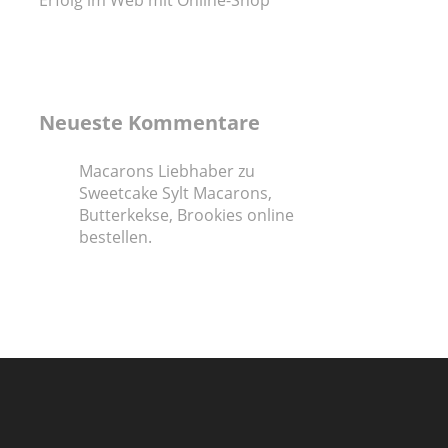
Erfolg im Web mit Online-Shop
Neueste Kommentare
Macarons Liebhaber
zu
Sweetcake Sylt Macarons,
Butterkekse, Brookies online
bestellen.