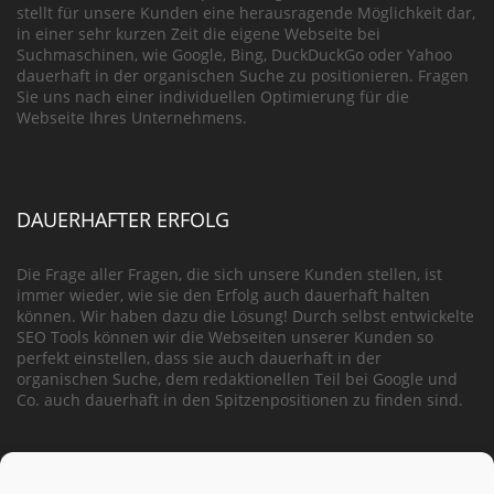
stellt für unsere Kunden eine herausragende Möglichkeit dar,
in einer sehr kurzen Zeit die eigene Webseite bei
Suchmaschinen, wie Google, Bing, DuckDuckGo oder Yahoo
dauerhaft in der organischen Suche zu positionieren. Fragen
Sie uns nach einer individuellen Optimierung für die
Webseite Ihres Unternehmens.
DAUERHAFTER ERFOLG
Die Frage aller Fragen, die sich unsere Kunden stellen, ist
immer wieder, wie sie den Erfolg auch dauerhaft halten
können. Wir haben dazu die Lösung! Durch selbst entwickelte
SEO Tools können wir die Webseiten unserer Kunden so
perfekt einstellen, dass sie auch dauerhaft in der
organischen Suche, dem redaktionellen Teil bei Google und
Co. auch dauerhaft in den Spitzenpositionen zu finden sind.