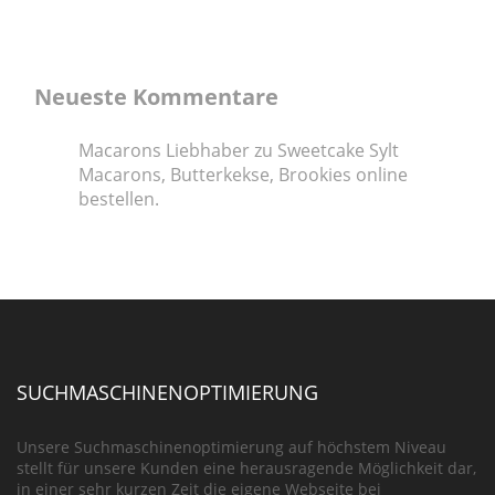
Neueste Kommentare
Macarons Liebhaber
zu
Sweetcake Sylt
Macarons, Butterkekse, Brookies online
bestellen.
SUCHMASCHINENOPTIMIERUNG
Unsere Suchmaschinenoptimierung auf höchstem Niveau
stellt für unsere Kunden eine herausragende Möglichkeit dar,
in einer sehr kurzen Zeit die eigene Webseite bei