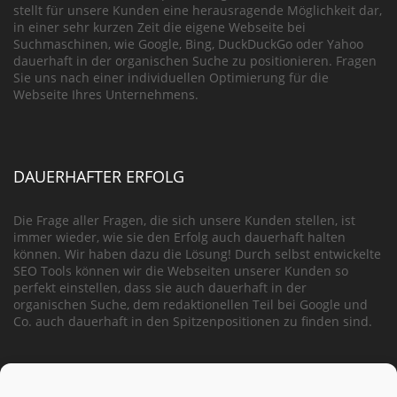
stellt für unsere Kunden eine herausragende Möglichkeit dar,
in einer sehr kurzen Zeit die eigene Webseite bei
Suchmaschinen, wie Google, Bing, DuckDuckGo oder Yahoo
dauerhaft in der organischen Suche zu positionieren. Fragen
Sie uns nach einer individuellen Optimierung für die
Webseite Ihres Unternehmens.
DAUERHAFTER ERFOLG
Die Frage aller Fragen, die sich unsere Kunden stellen, ist
immer wieder, wie sie den Erfolg auch dauerhaft halten
können. Wir haben dazu die Lösung! Durch selbst entwickelte
SEO Tools können wir die Webseiten unserer Kunden so
perfekt einstellen, dass sie auch dauerhaft in der
organischen Suche, dem redaktionellen Teil bei Google und
Co. auch dauerhaft in den Spitzenpositionen zu finden sind.