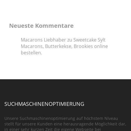
Neueste Kommentare
Macarons Liebhaber
zu
Sweetcake Sylt
Macarons, Butterkekse, Brookies online
bestellen.
SUCHMASCHINENOPTIMIERUNG
Unsere Suchmaschinenoptimierung auf höchstem Niveau
stellt für unsere Kunden eine herausragende Möglichkeit dar,
in einer sehr kurzen Zeit die eigene Webseite bei