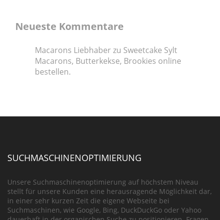
Neueste Kommentare
Macarons Liebhaber
zu
Sweetcake Sylt
Macarons, Butterkekse, Brookies online
bestellen.
SUCHMASCHINENOPTIMIERUNG
Unsere Suchmaschinenoptimierung auf höchstem Niveau
stellt für unsere Kunden eine herausragende Möglichkeit dar,
in einer sehr kurzen Zeit die eigene Webseite bei
Suchmaschinen, wie Google, Bing, DuckDuckGo oder Yahoo
dauerhaft in der organischen Suche zu positionieren. Fragen