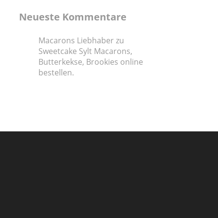
Neueste Kommentare
Macarons Liebhaber
zu
Sweetcake Sylt Macarons,
Butterkekse, Brookies online
bestellen.