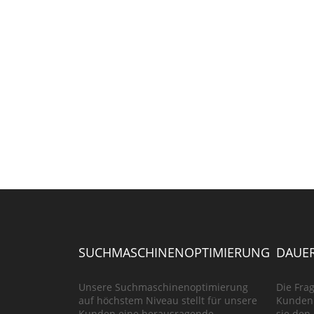
SUCHMASCHINENOPTIMIERUNG
DAUER
Unsere Suchmaschinenoptimierung
Die Frag
auf höchstem Niveau stellt für unsere
Kunden 
Kunden eine herausragende
sie den