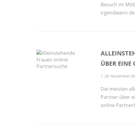
Besuch im Möbel
irgendwann den
ALLEINSTE
ÜBER EINE
26. November 2
Die meisten al
Partner über e
online Partnerb