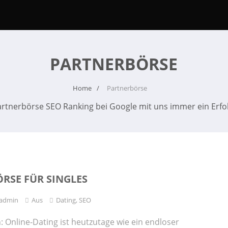
PARTNERBÖRSE
Home
Partnerbörse
artnerbörse SEO Ranking bei Google mit uns immer ein Erfol
RSE FÜR SINGLES
admin
Aus
Dating
,
SEO
h: Online-Dating ist heutzutage wie ein endloser