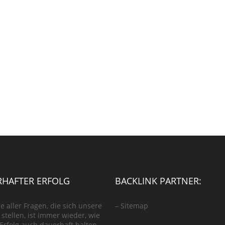
HAFTER ERFOLG
BACKLINK PARTNER:
e aller Fragen, die sich unsere
–
Sitemap
stellen, ist immer wieder, wie
 Erfolg auch dauerhaft halten