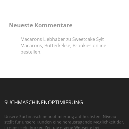
Neueste Kommentare
Macarons Liebhaber
zu
Sweetcake Sylt
Macarons, Butterkekse, Brookies online
bestellen.
SUCHMASCHINENOPTIMIERUNG
Unsere Suchmaschinenoptimierung auf höchstem Niveau
stellt für unsere Kunden eine herausragende Möglichkeit dar,
in einer sehr kurzen Zeit die eigene Webseite bei