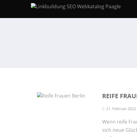
REIFE FRAU
21. Februar 2022
Wenn reife Fra
sich neue Glüc