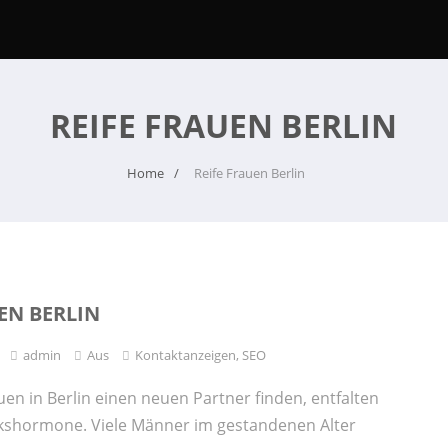
REIFE FRAUEN BERLIN
Home
Reife Frauen Berlin
EN BERLIN
admin
Aus
Kontaktanzeigen
,
SEO
uen in Berlin einen neuen Partner finden, entfalten
kshormone. Viele Männer im gestandenen Alter