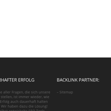
HAFTER ERFOLG
BACKLINK PARTNER:
e aller Fragen, die sich unsere
–
Sitemap
stellen, ist immer wieder, wie
 Erfolg auch dauerhaft halten
 Wir haben dazu die Lösung!
elbst entwickelte SEO Tools