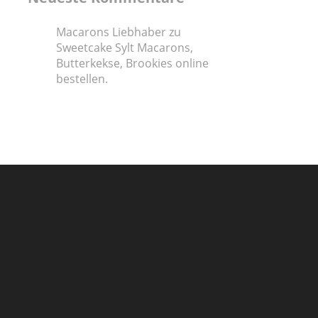
Macarons Liebhaber
zu
Sweetcake Sylt Macarons,
Butterkekse, Brookies online
bestellen.