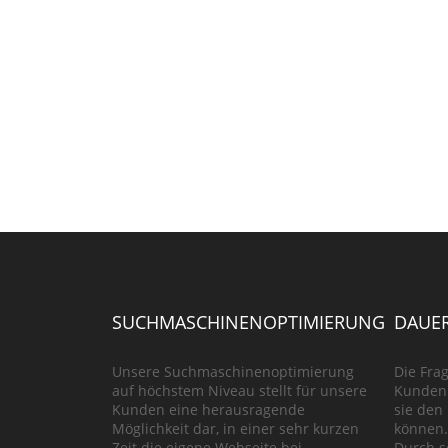
SUCHMASCHINENOPTIMIERUNG
DAUER
Unsere Suchmaschinenoptimierung
Die Frag
auf höchstem Niveau stellt für unsere
Kunden 
Kunden eine herausragende
sie den
Möglichkeit dar, in einer sehr kurzen
können.
Zeit die eigene Webseite bei
Durch s