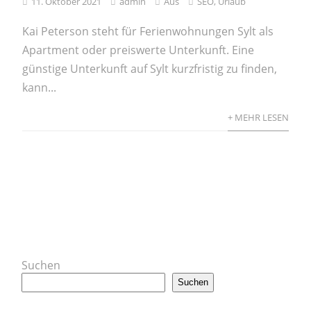
11. Oktober 2021
admin
Aus
SEO
,
Urlaub
Kai Peterson steht für Ferienwohnungen Sylt als
Apartment oder preiswerte Unterkunft. Eine
günstige Unterkunft auf Sylt kurzfristig zu finden,
kann...
+ MEHR LESEN
Suchen
Suchen