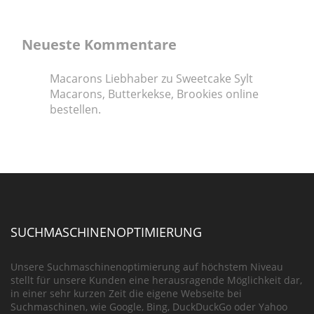
Neueste Kommentare
Macarons Liebhaber
zu
Sweetcake Sylt
Macarons, Butterkekse, Brookies online
bestellen.
SUCHMASCHINENOPTIMIERUNG
Unsere Suchmaschinenoptimierung auf höchstem Niveau
stellt für unsere Kunden eine herausragende Möglichkeit dar,
in einer sehr kurzen Zeit die eigene Webseite bei
Suchmaschinen, wie Google, Bing, DuckDuckGo oder Yahoo