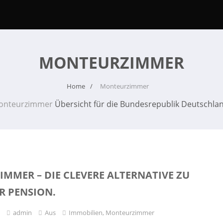
MONTEURZIMMER
Home
Monteurzimmer
onteurzimmer
Übersicht für die Bundesrepublik Deutschla
MMER – DIE CLEVERE ALTERNATIVE ZU
R PENSION.
5
admin
Aus
Immobilien
,
Monteurzimmer