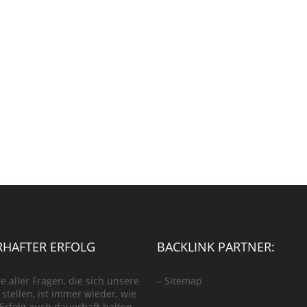
HAFTER ERFOLG
BACKLINK PARTNER:
e aller Fragen, die sich unsere
–
Sitemap
stellen, ist immer wieder, wie
 Erfolg auch dauerhaft halten