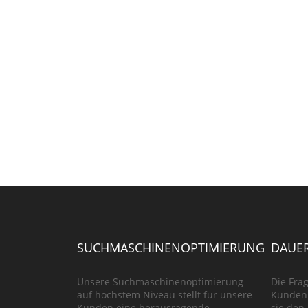
SUCHMASCHINENOPTIMIERUNG
DAUER
Unsere Suchmaschinenoptimierung
Die Frag
auf höchstem Niveau stellt für unsere
Kunden 
Kunden eine herausragende
sie den