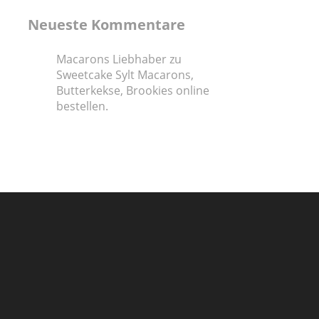
Neueste Kommentare
Macarons Liebhaber
zu
Sweetcake Sylt Macarons,
Butterkekse, Brookies online
bestellen.