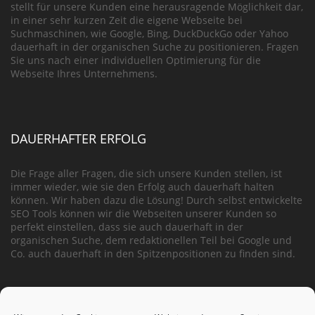
stellt für unsere Kunden eine herausragende Möglichkeit dar,
in einer sehr kurzen Zeit die eigene Webseite bei
Suchmaschinen, wie Google, Bing, DuckDuckGo oder Yahoo
dauerhaft in der organischen Suche zu positionieren. Fragen
Sie uns nach einer individuellen Optimierung für die
Webseite Ihres Unternehmens.
DAUERHAFTER ERFOLG
Die Frage aller Fragen, die sich unsere Kunden stellen, ist
immer wieder, wie sie den Erfolg auch dauerhaft halten
können. Wir haben dazu die Lösung! Durch selbst entwickelte
SEO Tools können wir die Webseiten unserer Kunden so
perfekt einstellen, dass sie auch dauerhaft in der
organischen Suche, dem redaktionellen Teil bei Google und
Co. auch dauerhaft in den Spitzenpositionen zu finden sind.