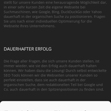
stellt für unsere Kunden eine herausragende Möglichkeit dar,
in einer sehr kurzen Zeit die eigene Webseite bei
Suchmaschinen, wie Google, Bing, DuckDuckGo oder Yahoo
dauerhaft in der organischen Suche zu positionieren. Fragen
Sie uns nach einer individuellen Optimierung für die
Webseite Ihres Unternehmens.
DAUERHAFTER ERFOLG
Die Frage aller Fragen, die sich unsere Kunden stellen, ist
immer wieder, wie sie den Erfolg auch dauerhaft halten
können. Wir haben dazu die Lösung! Durch selbst entwickelte
SEO Tools können wir die Webseiten unserer Kunden so
perfekt einstellen, dass sie auch dauerhaft in der
organischen Suche, dem redaktionellen Teil bei Google und
Co. auch dauerhaft in den Spitzenpositionen zu finden sind.