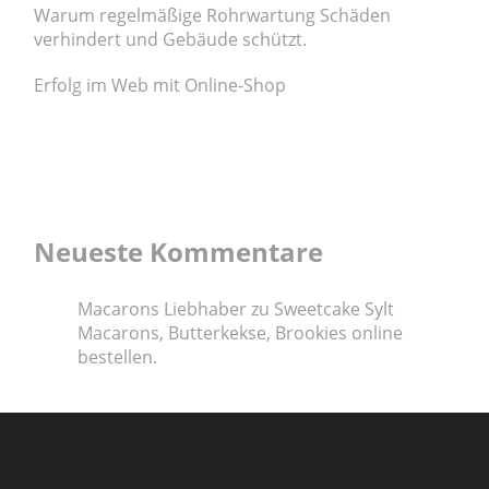
Warum regelmäßige Rohrwartung Schäden
verhindert und Gebäude schützt.
Erfolg im Web mit Online-Shop
Neueste Kommentare
Macarons Liebhaber
zu
Sweetcake Sylt
Macarons, Butterkekse, Brookies online
bestellen.